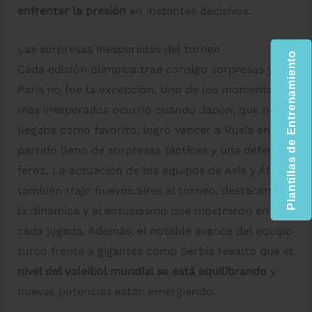
enfrentar la presión
en instantes decisivos.
Las sorpresas inesperadas del torneo
Plantillas de Entrenamiento
Cada edición olímpica trae consigo sorpresas y
París no fue la excepción. Uno de los momentos
más inesperados ocurrió cuando Japón, que no
llegaba como favorito, logró vencer a Rusia en un
partido lleno de sorpresas tácticas y una defensa
feroz. La actuación de los equipos de Asia y África
también trajo nuevos aires al torneo, destacando
la dinámica y el entusiasmo que mostraron en
cada jugada. Además, el notable avance del equipo
turco frente a gigantes como Serbia resaltó que el
nivel del voleibol mundial se está equilibrando
y
nuevas potencias están emergiendo.