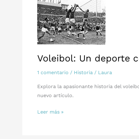
detrás
del
Voleibol
Voleibol: Un deporte c
1 comentario
/
Historia
/
Laura
Explora la apasionante historia del voleib
nuevo artículo.
Voleibol:
Leer más »
Un
deporte
con