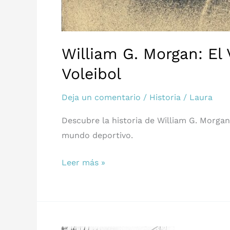
William G. Morgan: El 
Voleibol
Deja un comentario
/
Historia
/
Laura
Descubre la historia de William G. Morgan, 
mundo deportivo.
William
Leer más »
G.
Morgan:
El
Visionario