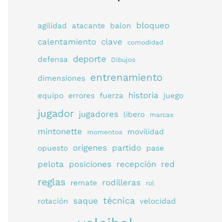
bloqueo
agilidad
atacante
balon
calentamiento
clave
comodidad
deporte
defensa
Dibujos
entrenamiento
dimensiones
historia
equipo
errores
fuerza
juego
jugador
jugadores
libero
marcas
mintonette
movilidad
momentos
orígenes
partido
opuesto
pase
pelota
posiciones
recepción
red
reglas
rodilleras
remate
rol
técnica
saque
rotación
velocidad