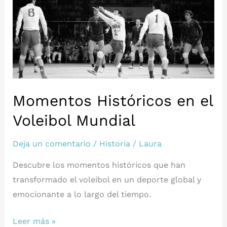
Momentos Históricos en el
Voleibol Mundial
Deja un comentario
/
Historia
/
Laura
Descubre los momentos históricos que han
transformado el voleibol en un deporte global y
emocionante a lo largo del tiempo.
Momentos
Leer más »