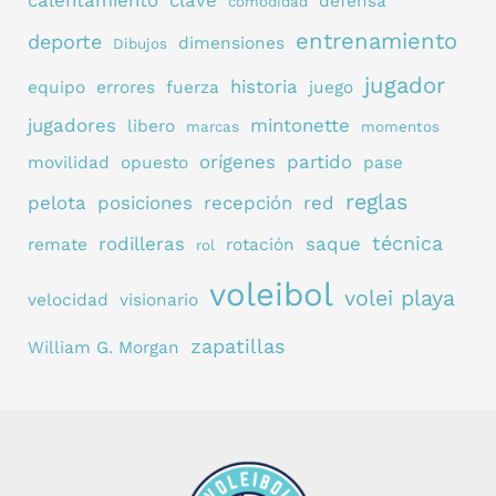
defensa
comodidad
entrenamiento
deporte
dimensiones
Dibujos
jugador
historia
equipo
errores
fuerza
juego
jugadores
mintonette
libero
marcas
momentos
orígenes
partido
movilidad
opuesto
pase
reglas
pelota
posiciones
recepción
red
técnica
rodilleras
saque
remate
rotación
rol
voleibol
volei playa
velocidad
visionario
zapatillas
William G. Morgan