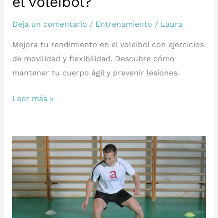
el voleibol?
Deja un comentario
/
Entrenamiento
/
Laura
Mejora tu rendimiento en el voleibol con ejercicios
de movilidad y flexibilidad. Descubre cómo
mantener tu cuerpo ágil y prevenir lesiones.
¿Cómo
Leer más »
entrenar
la
Flexibilidad
y
Movilidad
en
el
voleibol?