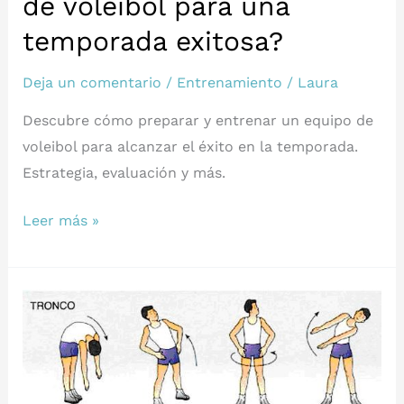
de voleibol para una
temporada exitosa?
Deja un comentario
/
Entrenamiento
/
Laura
Descubre cómo preparar y entrenar un equipo de
voleibol para alcanzar el éxito en la temporada.
Estrategia, evaluación y más.
¿Cómo
Leer más »
preparar
un
equipo
de
voleibol
para
una