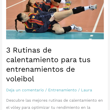
y
Descanso
en
el
Voleibol:
¡Optimiza
3 Rutinas de
tu
Rendimiento!
calentamiento para tus
entrenamientos de
voleibol
Deja un comentario
/
Entrenamiento
/
Laura
Descubre las mejores rutinas de calentamiento en
el vóley para optimizar tu rendimiento en la