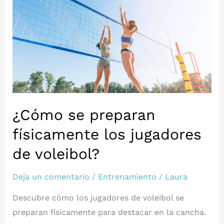
y
la
resistencia
en
el
voleibol?
¿Cómo se preparan
físicamente los jugadores
de voleibol?
Deja un comentario
/
Entrenamiento
/
Laura
Descubre cómo los jugadores de voleibol se
preparan físicamente para destacar en la cancha.