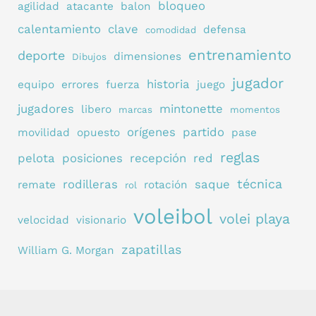
bloqueo
agilidad
atacante
balon
calentamiento
clave
defensa
comodidad
entrenamiento
deporte
dimensiones
Dibujos
jugador
historia
equipo
errores
fuerza
juego
jugadores
mintonette
libero
marcas
momentos
orígenes
partido
movilidad
opuesto
pase
reglas
pelota
posiciones
recepción
red
técnica
rodilleras
saque
remate
rotación
rol
voleibol
volei playa
velocidad
visionario
zapatillas
William G. Morgan