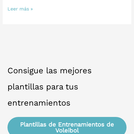
¿Cómo
Leer más »
se
preparan
físicamente
los
jugadores
de
Consigue las mejores
voleibol?
plantillas para tus
entrenamientos
Plantillas de Entrenamientos de
Voleibol