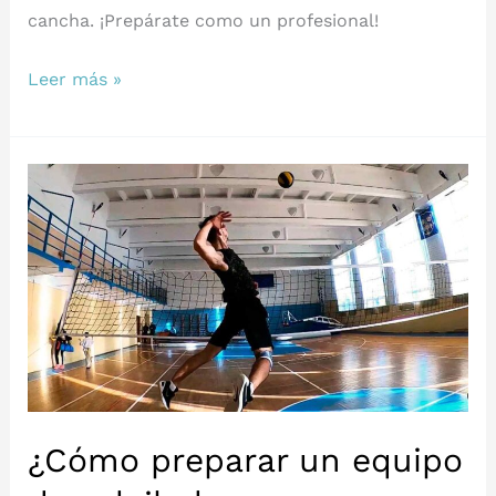
cancha. ¡Prepárate como un profesional!
3
Leer más »
Rutinas
de
calentamiento
para
tus
entrenamientos
de
voleibol
¿Cómo preparar un equipo