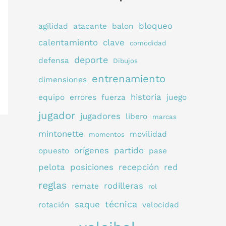
bloqueo
agilidad
atacante
balon
calentamiento
clave
comodidad
deporte
defensa
Dibujos
entrenamiento
dimensiones
historia
equipo
errores
fuerza
juego
jugador
jugadores
libero
marcas
mintonette
movilidad
momentos
orígenes
partido
opuesto
pase
pelota
posiciones
recepción
red
reglas
rodilleras
remate
rol
técnica
saque
rotación
velocidad