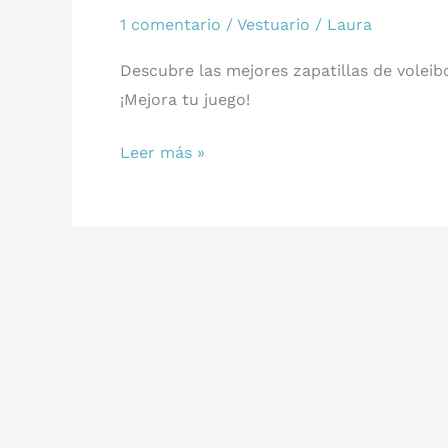
1 comentario
/
Vestuario
/
Laura
Descubre las mejores zapatillas de voleib
¡Mejora tu juego!
Zapatillas
Leer más »
de
Voleibol:
Marcas
y
Modelos
Más
Populares