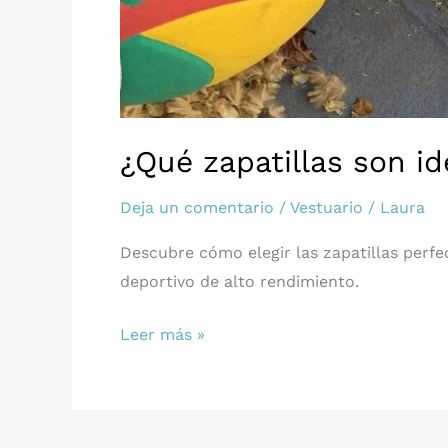
¿Qué zapatillas son ide
Deja un comentario
/
Vestuario
/
Laura
Descubre cómo elegir las zapatillas perfe
deportivo de alto rendimiento.
¿Qué
Leer más »
zapatillas
son
ideales