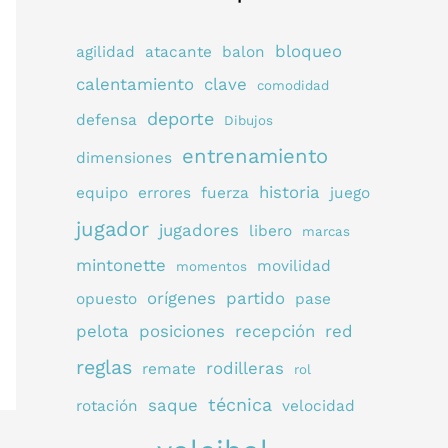
bloqueo
agilidad
atacante
balon
calentamiento
clave
comodidad
deporte
defensa
Dibujos
entrenamiento
dimensiones
historia
equipo
errores
fuerza
juego
jugador
jugadores
libero
marcas
mintonette
movilidad
momentos
orígenes
partido
opuesto
pase
pelota
posiciones
recepción
red
reglas
rodilleras
remate
rol
técnica
saque
rotación
velocidad