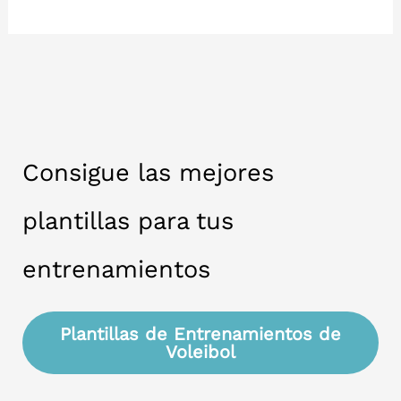
son
los
errores
más
comunes
en
Consigue las mejores
la
técnica
plantillas para tus
de
voleibol?
entrenamientos
Plantillas de Entrenamientos de
Voleibol