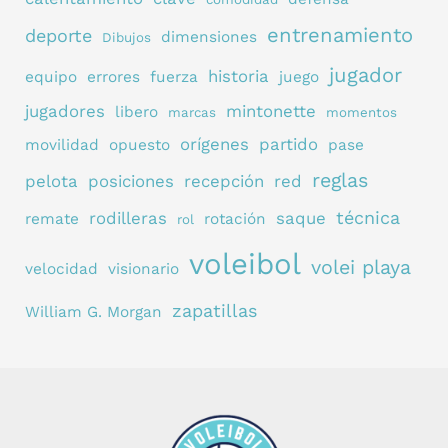
entrenamiento
deporte
dimensiones
Dibujos
jugador
historia
equipo
errores
fuerza
juego
jugadores
mintonette
libero
marcas
momentos
orígenes
partido
movilidad
opuesto
pase
reglas
pelota
posiciones
recepción
red
técnica
rodilleras
saque
remate
rotación
rol
voleibol
volei playa
velocidad
visionario
zapatillas
William G. Morgan