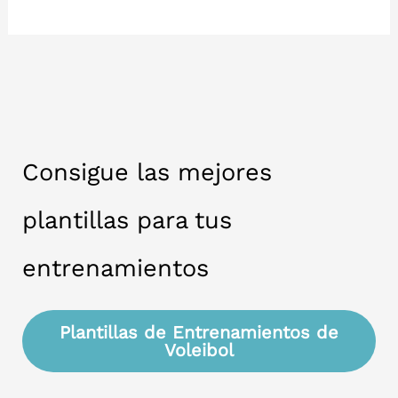
preparar
un
equipo
de
voleibol
para
Consigue las mejores
una
temporada
plantillas para tus
exitosa?
entrenamientos
Plantillas de Entrenamientos de
Voleibol