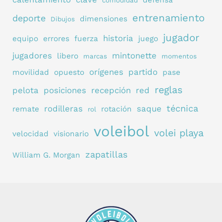
defensa
comodidad
entrenamiento
deporte
dimensiones
Dibujos
jugador
historia
equipo
errores
fuerza
juego
jugadores
mintonette
libero
marcas
momentos
orígenes
partido
movilidad
opuesto
pase
reglas
pelota
posiciones
recepción
red
técnica
rodilleras
saque
remate
rotación
rol
voleibol
volei playa
velocidad
visionario
zapatillas
William G. Morgan