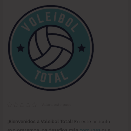
Valora este post
¡Bienvenidos a Voleibol Total!
En este artículo
exploraremos los desafíos más
comunes
que