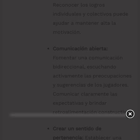
Reconocer los logros
individuales y colectivos puede
ayudar a mantener alta la
motivación.
Comunicación abierta:
Fomentar una comunicación
bidireccional, escuchando
activamente las preocupaciones
y sugerencias de los jugadores.
Comunicar claramente las
expectativas y brindar
retroalimentación constructiva.
Crear un sentido de
pertenencia:
Establecer una