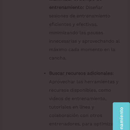
entrenamiento:
Diseñar
sesiones de entrenamiento
eficientes y efectivas,
minimizando las pausas
innecesarias y aprovechando al
máximo cada momento en la
cancha.
Buscar recursos adicionales:
Aprovechar las herramientas y
recursos disponibles, como
videos de entrenamiento,
tutoriales en línea y
colaboración con otros
entrenadores, para optimizar el