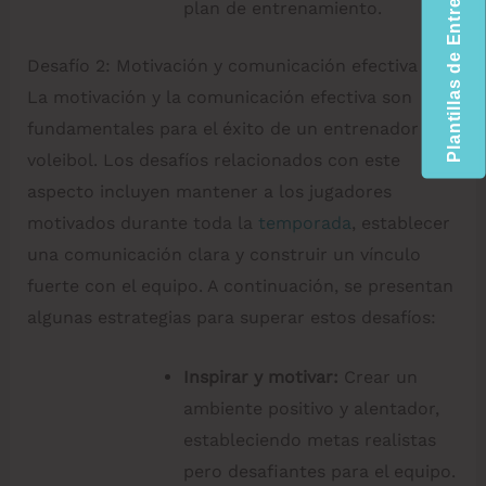
Plantillas de Entrenamiento
plan de entrenamiento.
Desafío 2: Motivación y comunicación efectiva
La motivación y la comunicación efectiva son
fundamentales para el éxito de un entrenador de
voleibol. Los desafíos relacionados con este
aspecto incluyen mantener a los jugadores
motivados durante toda la
temporada
, establecer
una comunicación clara y construir un vínculo
fuerte con el equipo. A continuación, se presentan
algunas estrategias para superar estos desafíos:
Inspirar y motivar:
Crear un
ambiente positivo y alentador,
estableciendo metas realistas
pero desafiantes para el equipo.