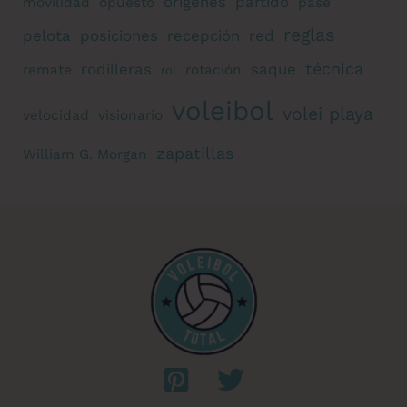
orígenes
partido
movilidad
opuesto
pase
reglas
pelota
posiciones
recepción
red
técnica
rodilleras
saque
remate
rotación
rol
voleibol
volei playa
velocidad
visionario
zapatillas
William G. Morgan