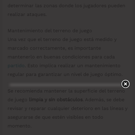
determinar las zonas donde los jugadores pueden
realizar ataques.
Mantenimiento del terreno de juego
Una vez que el terreno de juego está medido y
marcado correctamente, es importante
mantenerlo en buenas condiciones para cada
partido
. Esto implica realizar un mantenimiento
regular para garantizar un nivel de juego óptimo.
Se recomienda mantener la superficie del terreno
de juego
limpia y sin obstáculos
. Además, se debe
revisar y reparar cualquier deterioro en las líneas y
asegurarse de que estén visibles en todo
momento.