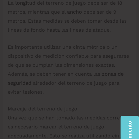
La
longitud
del terreno de juego debe ser de 18
metros, mientras que el
ancho
debe ser de 9
metros. Estas medidas se deben tomar desde las
líneas de fondo hasta las líneas de ataque.
Es importante utilizar una cinta métrica o un
dispositivo de medición confiable para asegurarse
de que se cumplan las dimensiones exactas.
Además, se deben tener en cuenta las
zonas de
seguridad
alrededor del terreno de juego para
evitar lesiones.
Marcaje del terreno de juego
Una vez que se han tomado las medidas correctas,
es necesario marcar el terreno de juego
adecuadamente. Esto se realiza utilizando cintas