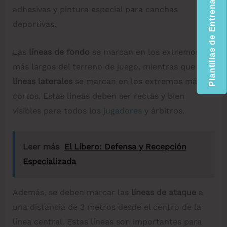
Plantillas de Entrenamiento
adhesivas y pintura especial para canchas
deportivas.
Las
líneas de fondo
se marcan en los extremos
más largos del terreno de juego, mientras que las
líneas laterales
se marcan en los extremos más
cortos. Estas líneas deben ser rectas y bien
visibles para todos los
jugadores
y árbitros.
Leer más
El Líbero: Defensa y Recepción
Especializada
Además, se deben marcar las
líneas de ataque
a
una distancia de 3 metros desde el centro de la
línea central. Estas líneas son importantes para