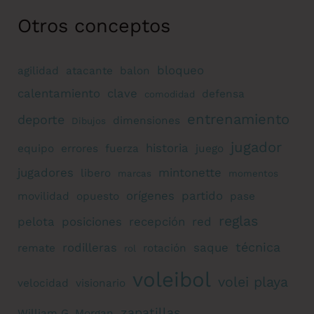
Otros conceptos
bloqueo
agilidad
atacante
balon
calentamiento
clave
defensa
comodidad
entrenamiento
deporte
dimensiones
Dibujos
jugador
historia
equipo
errores
fuerza
juego
jugadores
mintonette
libero
marcas
momentos
orígenes
partido
movilidad
opuesto
pase
reglas
pelota
posiciones
recepción
red
técnica
rodilleras
saque
remate
rotación
rol
voleibol
volei playa
velocidad
visionario
zapatillas
William G. Morgan