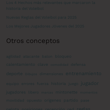
Los 4 Hechos más relevantes que marcaron la
historia del Voleibol
Nuevas Reglas del Voleibol para 2025
Los Mejores Jugadores Jóvenes del 2025
Otros conceptos
bloqueo
agilidad
atacante
balon
calentamiento
clave
defensa
comodidad
entrenamiento
deporte
dimensiones
Dibujos
jugador
historia
equipo
errores
fuerza
juego
jugadores
mintonette
libero
marcas
momentos
orígenes
partido
movilidad
opuesto
pase
reglas
pelota
posiciones
recepción
red