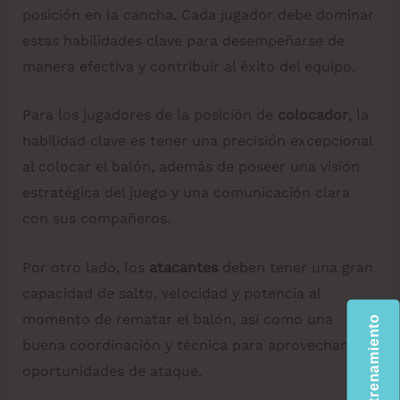
posición en la cancha. Cada jugador debe dominar
estas habilidades clave para desempeñarse de
manera efectiva y contribuir al éxito del equipo.
Para los jugadores de la posición de
colocador
, la
habilidad clave es tener una precisión excepcional
al colocar el balón, además de poseer una visión
estratégica del juego y una comunicación clara
con sus compañeros.
Por otro lado, los
atacantes
deben tener una gran
capacidad de salto, velocidad y potencia al
momento de rematar el balón, así como una
buena coordinación y técnica para aprovechar las
oportunidades de ataque.