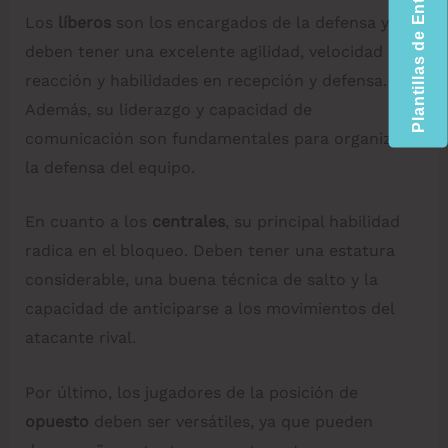
Plantillas de Entrenamiento
Los
líberos
son los encargados de la defensa y
deben tener una excelente agilidad, velocidad de
reacción y habilidades en recepción y defensa.
Además, su liderazgo y capacidad de
comunicación son fundamentales para organizar
la defensa del equipo.
En cuanto a los
centrales
, su principal habilidad
radica en el bloqueo. Deben tener una estatura
considerable, una buena técnica de salto y la
capacidad de anticiparse a los movimientos del
atacante rival.
Por último, los jugadores de la posición de
opuesto
deben ser versátiles, ya que pueden