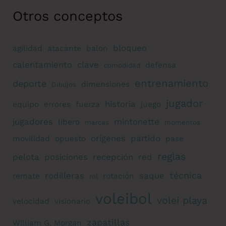
Otros conceptos
bloqueo
agilidad
atacante
balon
calentamiento
clave
defensa
comodidad
entrenamiento
deporte
dimensiones
Dibujos
jugador
historia
equipo
errores
fuerza
juego
jugadores
mintonette
libero
marcas
momentos
orígenes
partido
movilidad
opuesto
pase
reglas
pelota
posiciones
recepción
red
técnica
rodilleras
saque
remate
rotación
rol
voleibol
volei playa
velocidad
visionario
zapatillas
William G. Morgan