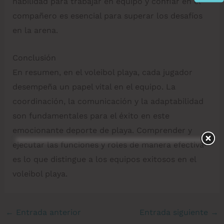
habilidad para trabajar en equipo y confiar en el
compañero es esencial para superar los desafíos
en la arena.
Conclusión
En resumen, en el voleibol playa, cada jugador
desempeña un papel vital en el equipo. La
coordinación, la comunicación y la adaptabilidad
son fundamentales para el éxito en este
emocionante deporte de playa. Comprender y
ejecutar las funciones y roles de manera efectiva
es lo que distingue a los equipos exitosos en el
voleibol playa.
←
Entrada anterior
Entrada siguiente
→