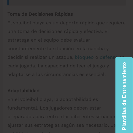
Toma de Decisiones Rápidas
El voleibol playa es un deporte rápido que requiere
una toma de decisiones rápida y efectiva. El
estratega en el equipo debe evaluar
constantemente la situación en la cancha y
decidir si realizar un ataque,
bloqueo
o
defensa
en
Plantillas de Entrenamiento
cada jugada. La capacidad de leer el juego y
adaptarse a las circunstancias es esencial.
Adaptabilidad
En el voleibol playa, la adaptabilidad es
fundamental. Los jugadores deben estar
preparados para enfrentar diferentes situaciones y
ajustar sus estrategias según sea necesario. La