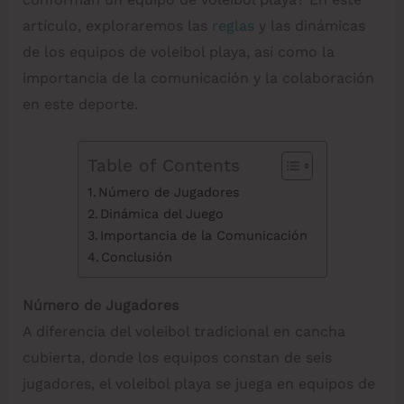
artículo, exploraremos las
reglas
y las dinámicas
de los equipos de voleibol playa, así como la
importancia de la comunicación y la colaboración
en este deporte.
Table of Contents
Número de Jugadores
Dinámica del Juego
Importancia de la Comunicación
Conclusión
Número de Jugadores
A diferencia del voleibol tradicional en cancha
cubierta, donde los equipos constan de seis
jugadores, el voleibol playa se juega en equipos de