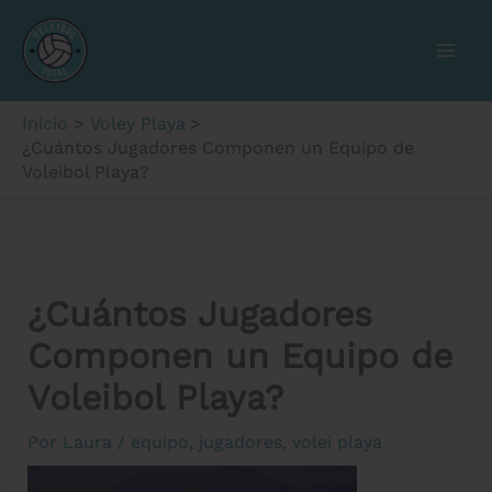
Ir
al
contenido
Inicio
Voley Playa
¿Cuántos Jugadores Componen un Equipo de
Voleibol Playa?
¿Cuántos Jugadores
Componen un Equipo de
Voleibol Playa?
Por
Laura
/
equipo
,
jugadores
,
volei playa