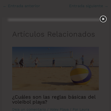
←
Entrada anterior
Entrada siguiente
→
Artículos Relacionados
¿Cuáles son las reglas básicas del
voleibol playa?
Deja un comentario
/
Voley Playa
/ Por
Laura