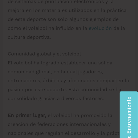
de sistemas de puntuación electrónicos y la
mejora en los materiales utilizados en la práctica
de este deporte son solo algunos ejemplos de
cómo el voleibol ha influido en la
evolución
de la
cultura deportiva.
Comunidad global y el voleibol
El voleibol ha logrado establecer una sólida
comunidad global, en la cual jugadores,
entrenadores, árbitros y aficionados comparten la
pasión por este deporte. Esta comunidad se ha
consolidado gracias a diversos factores.
Plantillas de Entrenamiento
En primer lugar,
el voleibol ha promovido la
creación de federaciones internacionales y
nacionales que regulan el desarrollo y la práctica