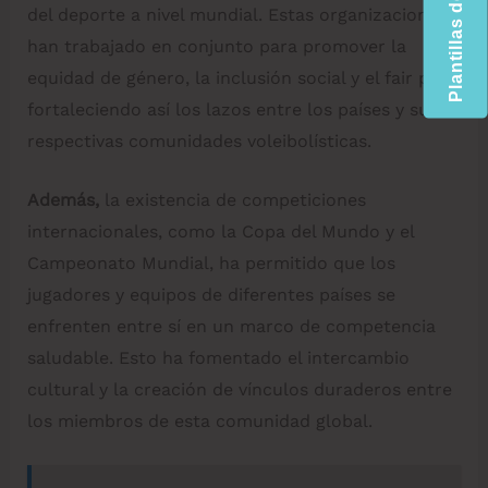
del deporte a nivel mundial. Estas organizaciones
han trabajado en conjunto para promover la
equidad de género, la inclusión social y el fair play,
fortaleciendo así los lazos entre los países y sus
respectivas comunidades voleibolísticas.
Además,
la existencia de competiciones
internacionales, como la Copa del Mundo y el
Campeonato Mundial, ha permitido que los
jugadores y equipos de diferentes países se
enfrenten entre sí en un marco de competencia
saludable. Esto ha fomentado el intercambio
cultural y la creación de vínculos duraderos entre
los miembros de esta comunidad global.